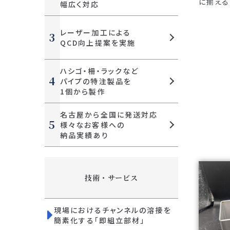
に揃える
幅広く対応
レーザー加工による
QCD向上提案
を実施
ハシゴ・柵・ラック
など
パイプの
特注製品を
1個から製作
名古屋から全国に
発送対応
様々なお客様への
納品実績あり
技術・サービス
現場におけるチャンネルの溶接を
簡素化する「即組立部材」