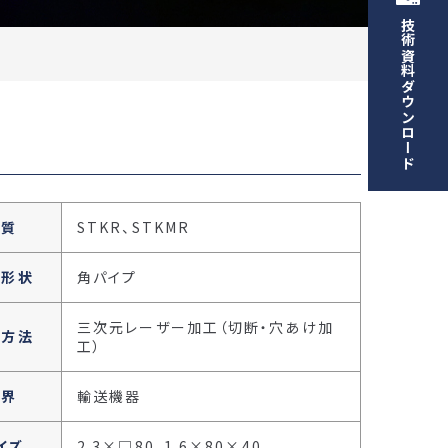
技術資料ダウンロード
材質
STKR、STKMR
料形状
角パイプ
三次元レーザー加工（切断・穴あけ加
工方法
工）
業界
輸送機器
イズ
2.3×□80、1.6×80×40