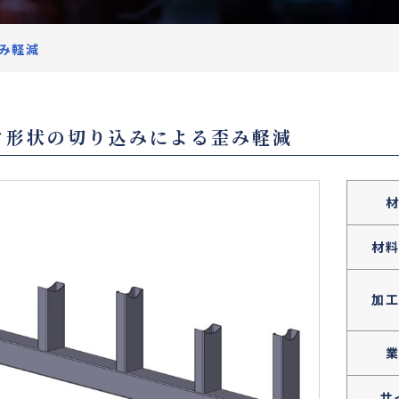
み軽減
ク形状の切り込みによる歪み軽減
材
加
サ