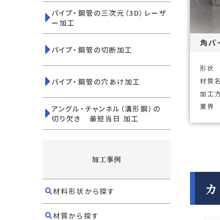
パイプ・鋼管の三次元（3D）レーザ
ー加工
角パ
パイプ・鋼管の切断加工
形状
材質
パイプ・鋼管の穴あけ加工
加工
業界
アングル・チャンネル（溝形鋼）の
切り欠き 最短当日 加工
加工事例
カ
材料形状から探す
材質から探す