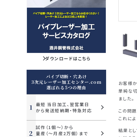
ダウンロードはこちら
パイプ切断・穴あけ
3次元レーザー加工センター.com
お客様か
選ばれる5つの理由
単純な切
ました。
最短 当日加工、
翌営業日
から発送
短納期・特急対応
この問題
これによ
試作（1個～）から
結果とし
量産（～月産2万個）まで