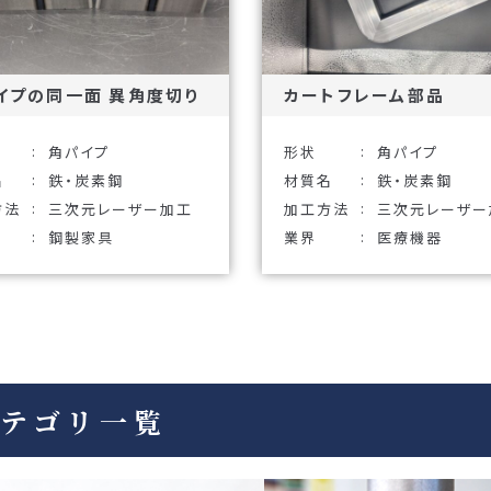
イプの同一面 異角度切り
カートフレーム部品
角パイプ
形状
角パイプ
名
鉄・炭素鋼
材質名
鉄・炭素鋼
方法
三次元レーザー加工
加工方法
三次元レーザー
鋼製家具
業界
医療機器
テゴリ一覧