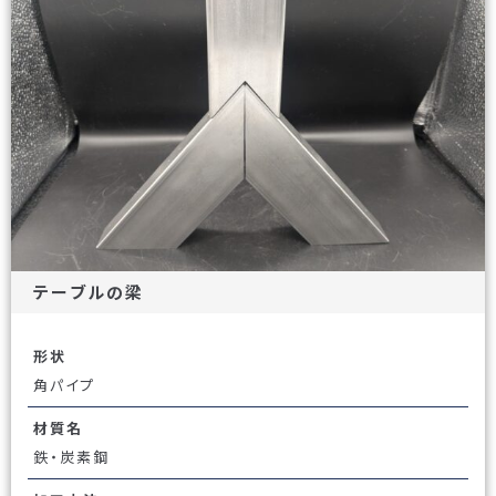
テーブルの梁
形状
角パイプ
材質名
鉄・炭素鋼