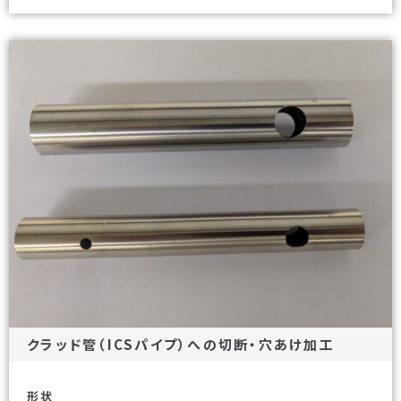
クラッド管（ICSパイプ）への切断・穴あけ加工
形状