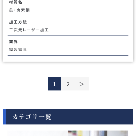
材質名
鉄・炭素鋼
加工方法
三次元レーザー加工
業界
鋼製家具
1
2
＞
カテゴリ一覧