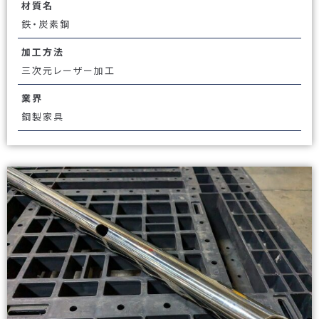
材質名
鉄・炭素鋼
加工方法
三次元レーザー加工
業界
鋼製家具