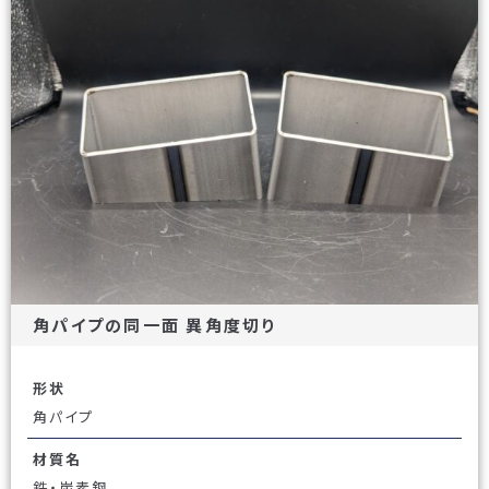
角パイプの同一面 異角度切り
形状
角パイプ
材質名
鉄・炭素鋼