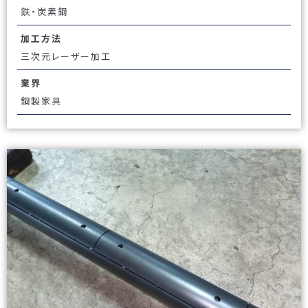
鉄・炭素鋼
加工方法
三次元レーザー加工
業界
鋼製家具