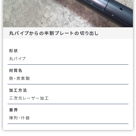
丸パイプからの半割プレートの切り出し
形状
丸パイプ
材質名
鉄・炭素鋼
加工方法
三次元レーザー加工
業界
陳列・什器